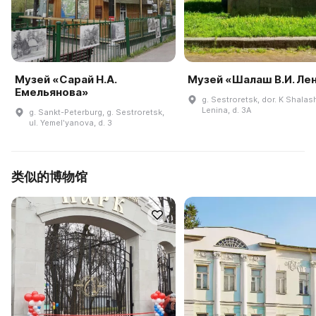
Музей «Сарай Н.А.
Музей «Шалаш В.И. Ле
Емельянова»
g. Sestroretsk, dor. K Shalas
Lenina, d. 3A
g. Sankt-Peterburg, g. Sestroretsk,
ul. Yemelʹyanova, d. 3
类似的博物馆