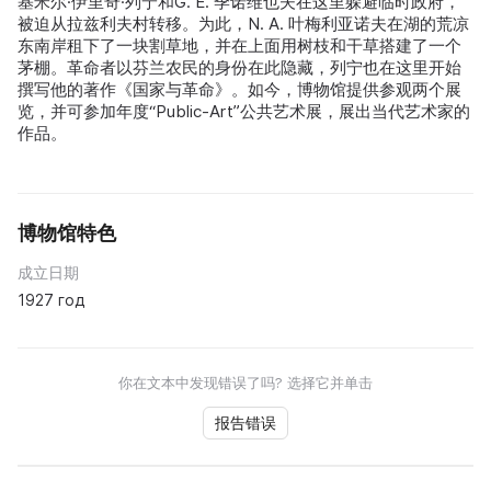
基米尔·伊里奇·列宁和G. E. 季诺维也夫在这里躲避临时政府，
被迫从拉兹利夫村转移。为此，N. A. 叶梅利亚诺夫在湖的荒凉
东南岸租下了一块割草地，并在上面用树枝和干草搭建了一个
茅棚。革命者以芬兰农民的身份在此隐藏，列宁也在这里开始
撰写他的著作《国家与革命》。如今，博物馆提供参观两个展
览，并可参加年度“Public-Art”公共艺术展，展出当代艺术家的
作品。
博物馆特色
成立日期
1927 год
你在文本中发现错误了吗? 选择它并单击
报告错误