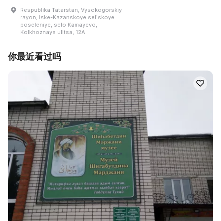
Respublika Tatarstan, Vysokogorskiy
rayon, Iske-Kazanskoye selʹskoye
poseleniye, selo Kamayevo,
Kolkhoznaya ulitsa, 12A
你最近看过吗