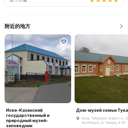
附近的地方
Иске-Казанский
Дом-музей семьи Тук
государственный и
Resp. Tatarstan, Arskiy r-n., d
природный музей-
Koshlauch, ul. Tukaya, d. 61
заповедник