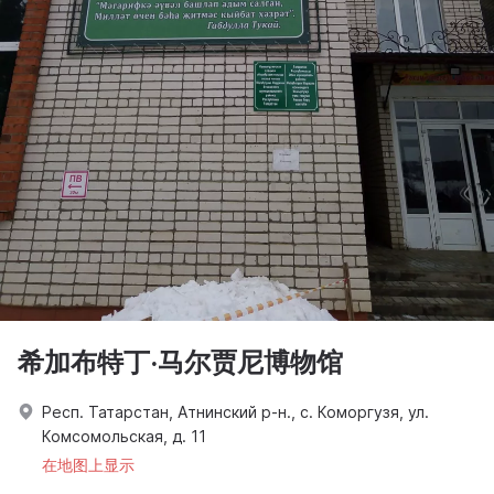
希加布特丁·马尔贾尼博物馆
Респ. Татарстан, Атнинский р-н., с. Коморгузя, ул.
Комсомольская, д. 11
在地图上显示