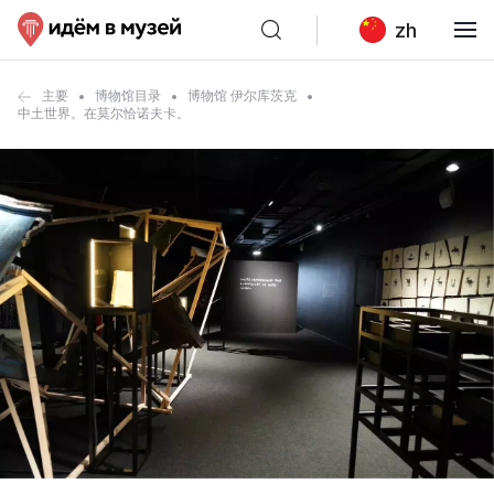
zh
主要
博物馆目录
博物馆 伊尔库茨克
中土世界。在莫尔恰诺夫卡。