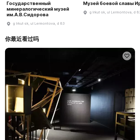
Государственный
Музей боевой славы И
минералогический музей
g Irkut·sk, ul Lermontova, d 8
им.А.В.Сидорова
g Irkut·sk, ul Lermontova, d 83
你最近看过吗