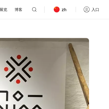
zh
展览
博客
入口