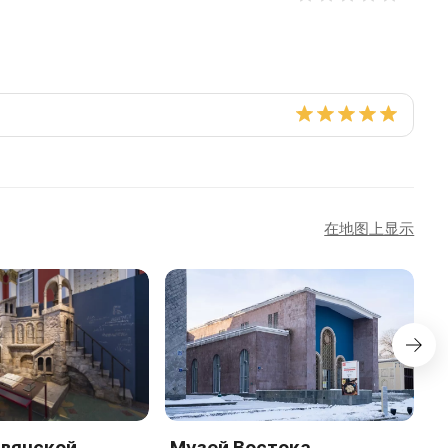
在地图上显示
авянской
Музей Востока
М