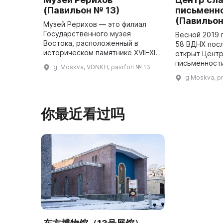
(Павильон № 13)
письменн
(Павильон
Музей Рерихов — это филиал
Государственного музея
Весной 2019 
Востока, расположенный в
58 ВДНХ пос
историческом памятнике XVII–XIX
открыт Центр
веков — Усадьбе Лопухиных. Он
письменности
g. Moskva, VDNKH, pavilʹon № 13
был создан в феврале 2016 года
выставочное
g Moskva, pr
по решению коллегии
пространств
Министерства ...
истории и с
你最近看过吗