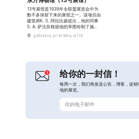
东方博物馆（13号展馆）
13号展馆是1939年全联盟展览会中为
数不多保留下来的展馆之一。该项目由
建筑师K. S. 阿拉比扬提出，他的同事
S. A. 萨法良根据他的草图绘制了施工
图。位于人民友谊广场的亚美尼亚苏维
g Moskva, pr-kt Mira, d 119
埃社会主义共和国展馆在7个月内建
成。最初，馆内陈列的是介绍亚美尼亚
苏维埃社会主义共和国历史与文化及其
成就的展览。1964年该展馆改名为“食
品工业”，1967年又改为“卫生保健”，
展览内容也随之更换。2019年该展
给你的一封信！
馆...
每周一次，我们将发送公告，博客，促销
地的展览。