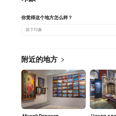
你觉得这个地方怎么样？
附近的地方
Музей Рерихов
Центр сл