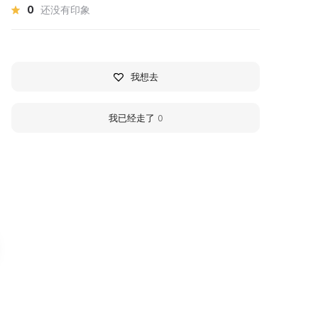
0
还没有印象
我想去
我已经走了
0
узей городского
Slavic Writing Center