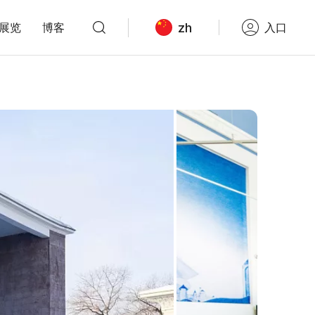
zh
展览
博客
入口