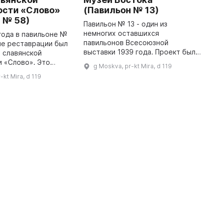
ости «Слово»
(Павильон № 13)
х
 № 58)
(
Павильон № 13 - один из
немногих оставшихся
года в павильоне №
М
павильонов Всесоюзной
ле реставрации был
М
выставки 1939 года. Проект был
 славянской
и
предложен архитектору К. С.
 «Слово». Это
«
g Moskva, pr-kt Mira, d 119
Алабяну, а его соратник С. А.
 и образовательное
г
-kt Mira, d 119
Сафарян разработал чертежи по
о посвящено
к
его эскизам. По ...
овременности
г
кириллицы. З ...