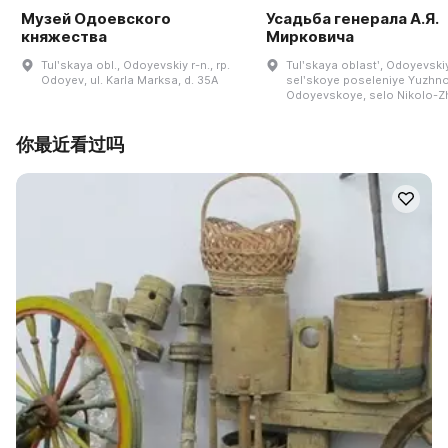
Музей Одоевского
Усадьба генерала А.Я.
княжества
Мирковича
Tulʹskaya obl., Odoyevskiy r-n., rp.
Tulʹskaya oblastʹ, Odoyevski
Odoyev, ul. Karla Marksa, d. 35A
selʹskoye poseleniye Yuzhn
Odoyevskoye, selo Nikolo-Z
你最近看过吗