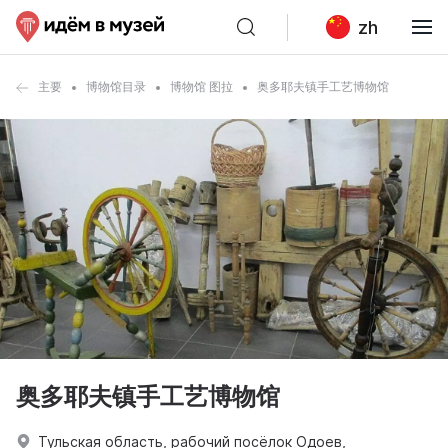
zh
主要
博物馆目录
博物馆 图拉
奥多耶夫镇手工艺博物馆
奥多耶夫镇手工艺博物馆
Тульская область, рабочий посёлок Одоев,