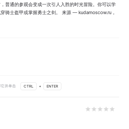
方，普通的参观会变成一次引人入胜的时光冒险。你可以学
盔甲或掌握勇士之剑。 来源 — kudamoscow.ru，
择它并单击
CTRL
+
ENTER