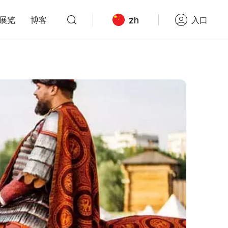
zh
展览
博客
入口