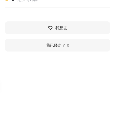
我想去
我已经走了
0
rasnokholmskaya Gallery
Moscow Railway Mu
rasnokholmskaya Gallery is the
The historical exhibition tells
nly cultural institution in Moscow
story of the past and presen