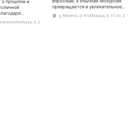
взрослым, а обычная экскурсия
t
 о прошлом и
превращается в увлекательное
w
толичной
приключение во времени. Вас
li
Благодаря
g. Moskva, ul. Krutitskaya, d. 17, str. 2
научат писать на бересте и
c
 инсталляциям и
ozhevnicheskaya, d. 2
стрелять из пушки. В муз ...
ым технологиям
совершают
в разные эпохи