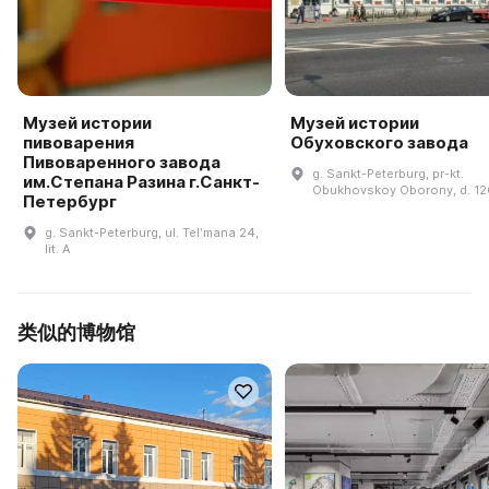
Музей истории
Музей истории
пивоварения
Обуховского завода
Пивоваренного завода
g. Sankt-Peterburg, pr-kt.
им.Степана Разина г.Санкт-
Obukhovskoy Oborony, d. 12
Петербург
g. Sankt-Peterburg, ul. Telʹmana 24,
lit. A
类似的博物馆