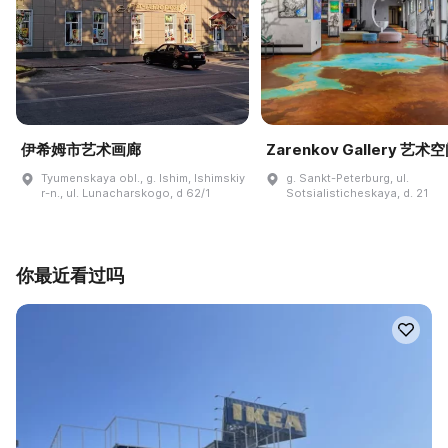
伊希姆市艺术画廊
Zarenkov Gallery 艺术
Tyumenskaya obl., g. Ishim, Ishimskiy
g. Sankt-Peterburg, ul.
r-n., ul. Lunacharskogo, d 62/1
Sotsialisticheskaya, d. 21
你最近看过吗