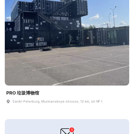
PRO 垃圾博物馆
Sankt-Peterburg, Murmanskoye shosse, 12 km, str № 1