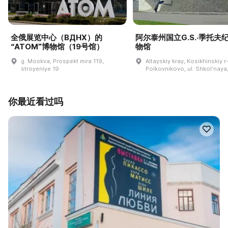
全俄展览中心（ВДНХ）的
阿尔泰州国立G.S.·季托夫
“ATOM”博物馆（19号馆）
物馆
g. Moskva, Prospekt mira 119,
Altayskiy kray, Kosikhinskiy r-
stroyeniye 19
Polkovnikovo, ul. Shkolʹnaya,
你最近看过吗