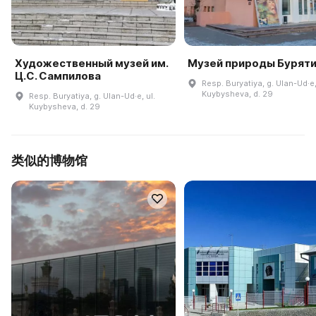
Художественный музей им.
Музей природы Бурят
Ц.С. Сампилова
Resp. Buryatiya, g. Ulan-Ud·e,
Kuybysheva, d. 29
Resp. Buryatiya, g. Ulan-Ud·e, ul.
Kuybysheva, d. 29
类似的博物馆