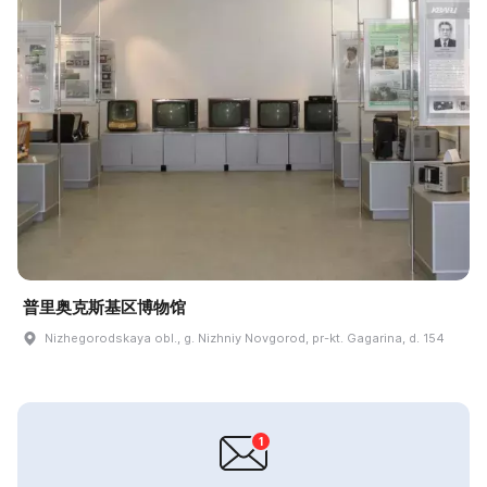
普里奥克斯基区博物馆
Nizhegorodskaya obl., g. Nizhniy Novgorod, pr-kt. Gagarina, d. 154