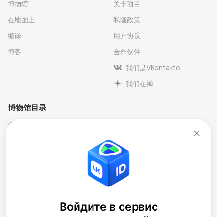
博物馆
关于项目
在地图上
私隐政策
编译
用户协议
博客
合作伙伴
我们是VKontakte
我们在禅
博物馆目录
个人与纪念博物馆
文学
剧院博物馆
自然科学博物馆
博物馆-保护区
艺术
历史
行业
地方史
音乐
大樓
博物馆藏品
Войдите в сервис