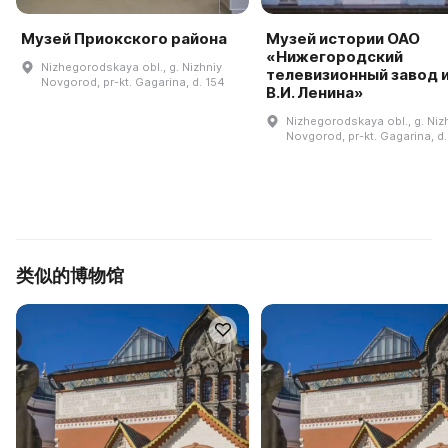
Музей Приокского района
Музей истории ОАО
«Нижегородский
Nizhegorodskaya obl., g. Nizhniy
телевизионный завод и
Novgorod, pr-kt. Gagarina, d. 154
В.И. Ленина»
Nizhegorodskaya obl., g. Niz
Novgorod, pr-kt. Gagarina, d.
类似的博物馆