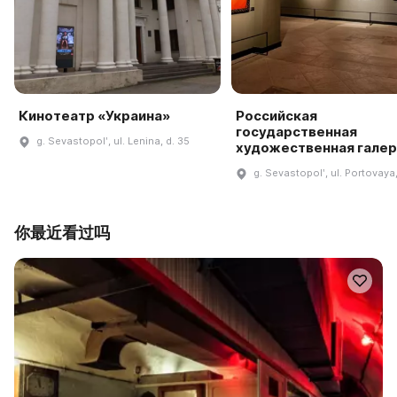
Кинотеатр «Украина»
Российская
государственная
g. Sevastopolʹ, ul. Lenina, d. 35
художественная гале
g. Sevastopolʹ, ul. Portovaya,
你最近看过吗