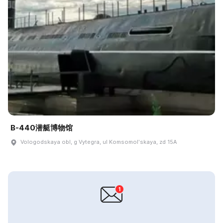
B-440潜艇博物馆
Vologodskaya obl, g Vytegra, ul Komsomolʹskaya, zd 15A