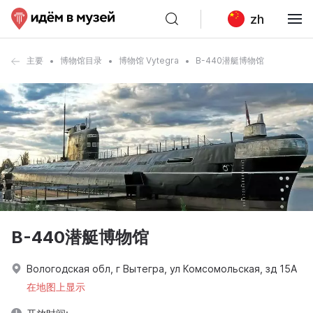
zh
主要
博物馆目录
博物馆 Vytegra
B-440潜艇博物馆
B-440潜艇博物馆
Вологодская обл, г Вытегра, ул Комсомольская, зд 15А
在地图上显示