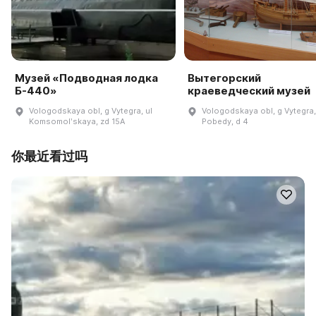
Музей «Подводная лодка
Вытегорский
Б-440»
краеведческий музей
Vologodskaya obl, g Vytegra, ul
Vologodskaya obl, g Vytegra,
Komsomolʹskaya, zd 15A
Pobedy, d 4
你最近看过吗