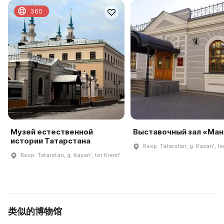
360
Музей естественной
Выставочный зал «Ма
истории Татарстана
Resp. Tatarstan, g. Kazanʹ, te
Resp. Tatarstan, g. Kazanʹ, ter Kremlʹ
类似的博物馆