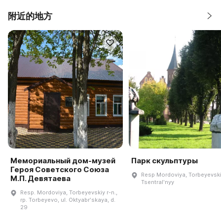
附近的地方
Мемориальный дом-музей
Парк скульптуры
Героя Советского Союза
Resp Mordoviya, Torbeyevskiy
М.П. Девятаева
Tsentralʹnyy
Resp. Mordoviya, Torbeyevskiy r-n.,
rp. Torbeyevo, ul. Oktyabrʹskaya, d.
29