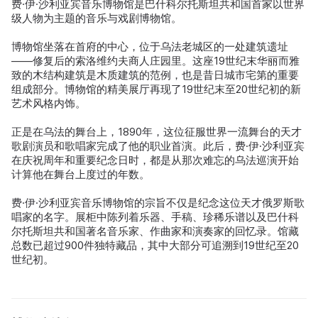
费·伊·沙利亚宾音乐博物馆是巴什科尔托斯坦共和国首家以世界
级人物为主题的音乐与戏剧博物馆。
博物馆坐落在首府的中心，位于乌法老城区的一处建筑遗址
——修复后的索洛维约夫商人庄园里。这座19世纪末华丽而雅
致的木结构建筑是木质建筑的范例，也是昔日城市宅第的重要
组成部分。博物馆的精美展厅再现了19世纪末至20世纪初的新
艺术风格内饰。
正是在乌法的舞台上，1890年，这位征服世界一流舞台的天才
歌剧演员和歌唱家完成了他的职业首演。此后，费·伊·沙利亚宾
在庆祝周年和重要纪念日时，都是从那次难忘的乌法巡演开始
计算他在舞台上度过的年数。
费·伊·沙利亚宾音乐博物馆的宗旨不仅是纪念这位天才俄罗斯歌
唱家的名字。展柜中陈列着乐器、手稿、珍稀乐谱以及巴什科
尔托斯坦共和国著名音乐家、作曲家和演奏家的回忆录。馆藏
总数已超过900件独特藏品，其中大部分可追溯到19世纪至20
世纪初。