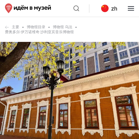
zh
主要
博物馆目录
博物馆 乌法
费奥多尔·伊万诺维奇·沙利亚宾音乐博物馆