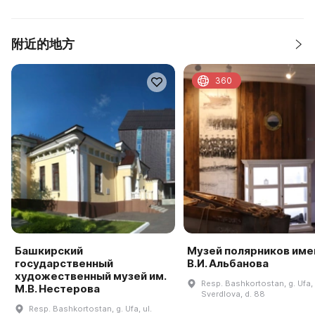
附近的地方
360
Башкирский
Музей полярников име
государственный
В.И. Альбанова
художественный музей им.
Resp. Bashkortostan, g. Ufa, 
М.В. Нестерова
Sverdlova, d. 88
Resp. Bashkortostan, g. Ufa, ul.