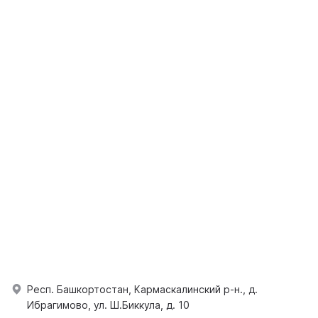
Респ. Башкортостан, Кармаскалинский р-н., д.
Ибрагимово, ул. Ш.Биккула, д. 10