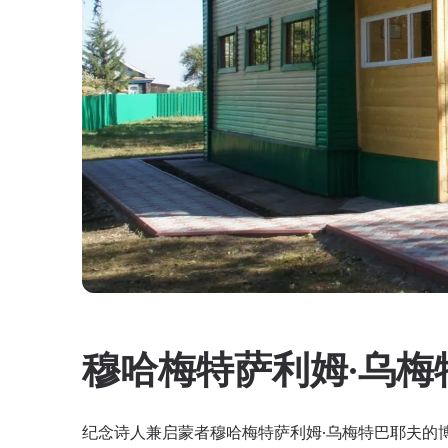
穆哈梅特萨利姆·乌梅
纪念诗人兼启蒙者穆哈梅特萨利姆·乌梅特巴耶夫的博