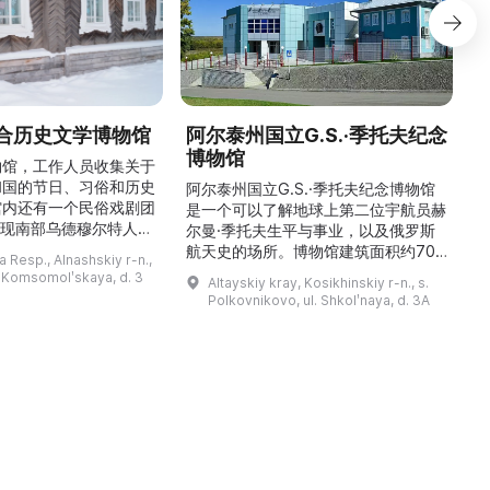
合历史文学博物馆
阿尔泰州国立G.S.·季托夫纪念
博物馆
物馆，工作人员收集关于
和国的节日、习俗和历史
阿尔泰州国立G.S.·季托夫纪念博物馆
馆内还有一个民俗戏剧团
是一个可以了解地球上第二位宇航员赫
重现南部乌德穆尔特人的
尔曼·季托夫生平与事业，以及俄罗斯
与了乌德穆尔特电视台纪
航天史的场所。博物馆建筑面积约700
与自然。
 Resp., Alnashskiy r-n.,
德穆尔特人的婚礼》的拍
平方米，收藏有9000多件独特物品。
l. Komsomolʹskaya, d. 3
Altayskiy kray, Kosikhinskiy r-n., s.
干仪式剧本。该地区至今
这里可以看到G.S.·季托夫的个人物品
Polkovnikovo, ul. Shkolʹnaya, d. 3A
教祈祷场库阿拉（位于库
收藏、照片、带有宇航员签名的报纸、
。博物馆还举办各类讲
航天器和卫星模型、钱币与奖章收藏、
地方志、乌德穆尔特人的
宇航员食品，以及L-29教练机和“联盟
造及南部乌德穆尔特人的
V（季托夫版本）”返回舱等展品。展览
服饰。该地区还有休闲场所， ...
让人感受到国产航天的力量与荣耀，追
溯太空飞 ...