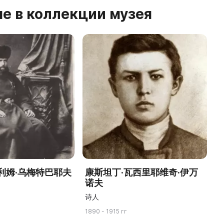
е в коллекции музея
利姆·乌梅特巴耶夫
康斯坦丁·瓦西里耶维奇·伊万
诺夫
诗人
1890 - 1915 гг