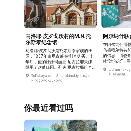
马洛耶·皮罗戈沃村的M.N.托
阿尔纳什联
尔斯泰纪念馆
在阿尔纳什博
乌德穆尔特共
马洛耶·皮罗戈沃是托尔斯泰家族的庄
的信息。博物
园，1837年由尼古莱·伊利奇购买。十
体“达乌尔”，
年后，他的妹妹玛丽亚·尼古拉耶夫娜
仪式。他们参
继承了这处庄园。列夫·尼古拉耶维奇
Udmurt·skaya
录片《南部乌
（列夫·托尔斯泰）在这里创作了许多
s. Alnashi, u
Tulʹskaya obl., Shchekinskiy r-n., s.
摄，并拥有若
著名作品。1999年，这座庄园成为雅
Pirogovo-Zykovo
仍有活跃的异
斯纳娅·波利亚纳博物馆庄园的一个分
泽巴耶沃村）
支。修复期间重建了历史室内陈设，并
座，内容包括
增设了新的纪念性展物。这里举办导
仪式、花纹织
览、节庆活动、比赛、节日、工作坊和
你最近看过吗
营地。2017年，阿夫多佳·斯米尔诺娃
的电影《一次任命的 ...