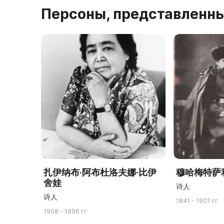
Персоны, представленны
扎伊纳布·阿布杜洛夫娜·比伊
穆哈梅特萨
舍娃
诗人
诗人
1841 - 1907 гг
1908 - 1996 гг