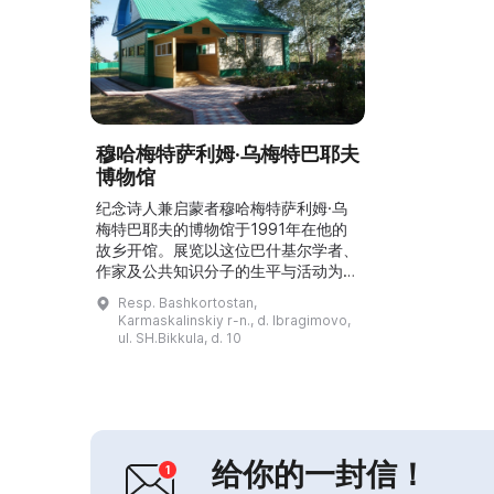
穆哈梅特萨利姆·乌梅特巴耶夫
博物馆
纪念诗人兼启蒙者穆哈梅特萨利姆·乌
梅特巴耶夫的博物馆于1991年在他的
故乡开馆。展览以这位巴什基尔学者、
作家及公共知识分子的生平与活动为主
题。在这里可以看到原始手稿与文件、
Resp. Bashkortostan,
书籍、艺术作品和雕塑。博物馆还展出
Karmaskalinskiy r-n., d. Ibragimovo,
诗人的私人物品、照片、巴什基尔毡房
ul. SH.Bikkula, d. 10
的物件、服饰、劳动工具和生活用具。
馆藏超过300件展品，其中大部分属于
主馆藏。作为文化教育工作的一部分，
这里组织导览、会见、课堂和大型活
动。...
给你的一封信！