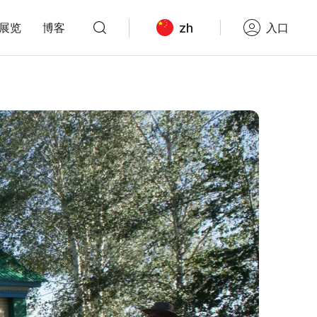
zh
展览
博客
入口