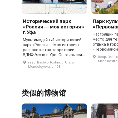
Исторический парк
Парк куль
«Россия — моя история»
«Первома
г. Уфа
Настоящий п
место для те
Мультимедийный исторический
отдыха в городе.
парк «Россия — Моя история»
«Первомайски
расположен на территории
году под наз
ВДНХ-Экспо в Уфе. Он открылся
Resp. Bashkor
«Калининский
12 июня 2017 года и за последние
Mashinostroi
resp. Bashkortostan, g. Ufa, ul.
пересечения
годы посетили более 100 000
Mendeleyeva, d. 158
человек. Парк представляет с ...
类似的博物馆