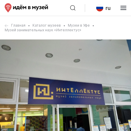
ru
Главная
Каталог музеев
Музеи в Уфе
Музей занимательных наук «Интеллектус»