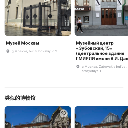
Музей Москвы
Музейный центр
«Зубовский, 15»
g Moskva, b-r Zubovskiy, d 2
(центральное здание
ГМИРЛИ имени В.И. Дал
g Moskva, Zubovskiy bulʹvar, 
stroyeniye 1
类似的博物馆