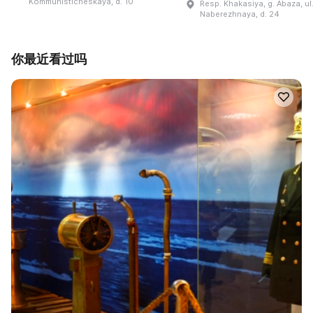
Kommunisticheskaya, d. 10
Resp. Khakasiya, g. Abaza, ul
Naberezhnaya, d. 24
你最近看过吗