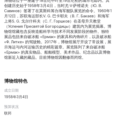
博物馆位于一座建于18世纪中叶至19世纪初的城市宅邸内。其
创建历史始于1958年3月4日，当时尤·V·萨维诺夫（Ю. В.
Савинов）签署了在莫斯科筹办海军舰队展览的命令。1960年1
月12日，苏联海运部长V. G. 巴卡耶夫（В. Г. Бакаев）和海军
上将S. G. 戈尔什科夫（С. Г. Горшков）在圣母升天教堂
（Успения Пресвятой Богородицы）建筑内为展览揭幕。博
物馆馆藏包含反映造船科学与技术不同发展阶段的物件。独特
展品包括来自破冰船 «Ермак» 的家具和内饰碎片，以及破冰船
«Ф. Литке» 的驾驶舱。2017年，博物馆展厅开设了常设展，展
示海运与内河运输历史的精彩篇章。展览陈列了来自破冰船
«Ермак» 的真实物品、船舶模型、美术作品、纪念品以及博物
馆新近入藏的藏品。目前博物馆因翻修而闭馆。
博物馆特色
成立日期
1958年3月4日
预算状况
联邦