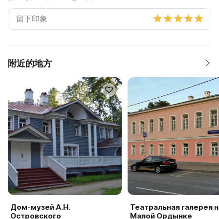
附近的地方
Дом-музей А.Н.
Театральная галерея н
Островского
Малой Ордынке