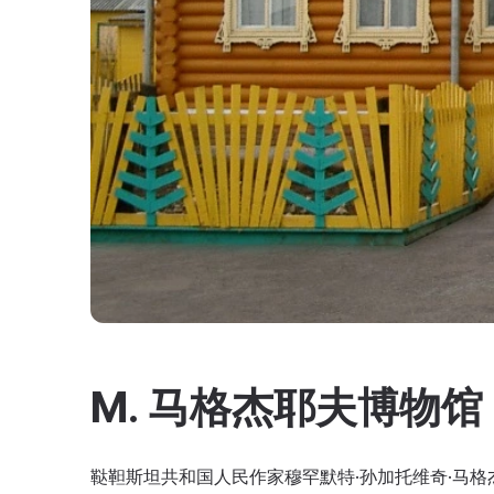
M. 马格杰耶夫博物馆
鞑靼斯坦共和国人民作家穆罕默特·孙加托维奇·马格杰