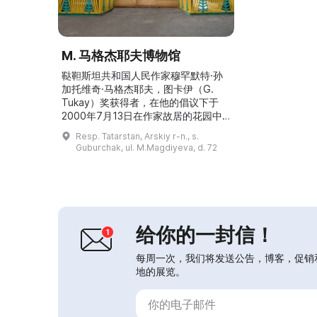
M. 马格杰耶夫博物馆
鞑靼斯坦共和国人民作家穆罕默特·孙
加托维奇·马格杰耶夫，图卡伊（G.
Tukay）奖获得者，在他的倡议下于
2000年7月13日在作家故居的花园中
建立了博物馆。这里可以看到与马格杰
Resp. Tatarstan, Arskiy r-n., s.
耶夫的童年、青年时期及其一生有关的
Guburchak, ul. M.Magdiyeva, d. 72
资料，并可参观作家在喀山公寓的工作
室。博物馆入口处陈列着马格杰耶夫的
摄影肖像，体现了他对故乡深切的热
爱。这里开展有关他个人、事业和人生
道路的讲解活动。博物馆还承担社会文
化、科研、方法指导和...
给你的一封信！
每周一次，我们将发送公告，博客，促销
地的展览。