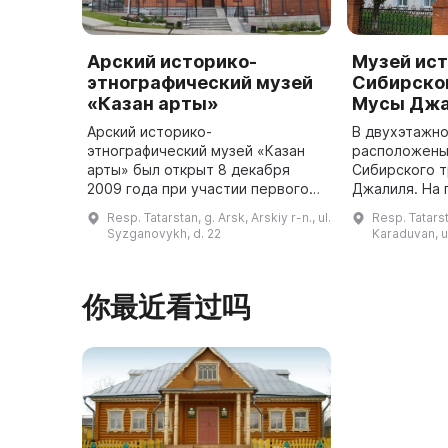
Арский историко-
Музей ис
этнографический музей
Сибирског
«Казан арты»
Мусы Дж
Арский историко-
В двухэтажно
этнографический музей «Казан
расположены
арты» был открыт 8 декабря
Сибирского т
2009 года при участии первого
Джалиля. На
президента Республики
представлены
Resp. Tatarstan, g. Arsk, Arskiy r-n., ul.
Resp. Tatarst
Татарстан Минтимера
связанные с 
Syzganovykh, d. 22
Karaduvan, ul
Шариповича Шаймиева. Музей
творчеством 
ведет социально-культурную ...
你最近看过吗