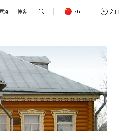
zh
展览
博客
入口