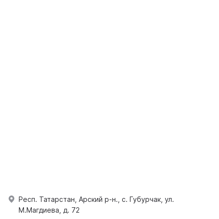
Респ. Татарстан, Арский р-н., с. Губурчак, ул.
М.Магдиева, д. 72