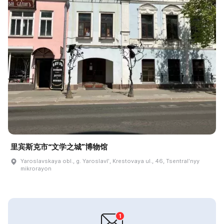
里宾斯克市“文学之城”博物馆
Yaroslavskaya obl., g. Yaroslavlʹ, Krestovaya ul., 46, Tsentralʹnyy
mikrorayon