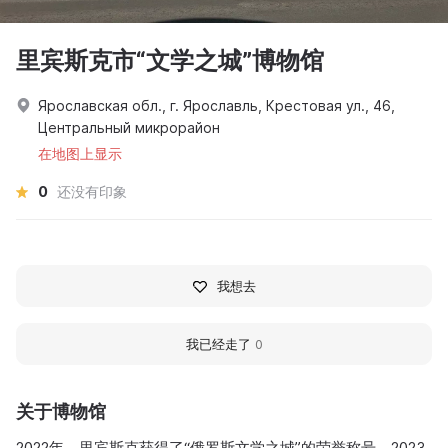
里宾斯克市“文学之城”博物馆
Ярославская обл., г. Ярославль, Крестовая ул., 46,
Центральный микрорайон
在地图上显示
0
还没有印象
我想去
我已经走了
0
关于博物馆
2022年，里宾斯克获得了“俄罗斯文学之城”的荣誉称号。2023