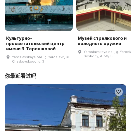
Культурно-
Музей стрелкового и
просветительский центр
холодного оружия
имени В. Терешковой
Yaroslavskaya obl., g. Yaroslav
Svobody, d. 56/35
Yaroslavskaya obl., g. Yaroslavlʹ, ul.
Chaykovskogo, d. 3
你最近看过吗