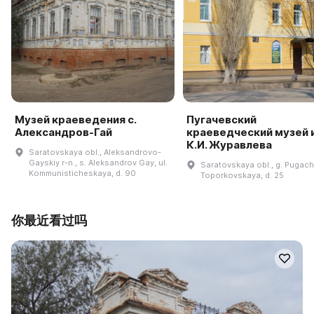
Музей краеведения с.
Пугачевский
Александров-Гай
краеведческий музей 
К.И. Журавлева
Saratovskaya obl., Aleksandrovo-
Gayskiy r-n., s. Aleksandrov Gay, ul.
Saratovskaya obl., g. Pugache
Kommunisticheskaya, d. 90
Toporkovskaya, d. 25
你最近看过吗