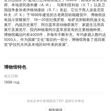
师、本地居民德米娜（A. И.）、马斯利亚科娃（V. Т.）以及卫
国战争参加者伊格纳捷娃（R. Г.）发起。它位于商人波兹尼亚
科夫（P. Х.）于1898年建造的古老两层砖砌建筑中。博物馆设
有战斗荣耀展厅、19—20世纪俄罗斯、哈萨克和鞑靼民族文化
展厅、内战历史展厅、阿尔盖草原动物群展厅、家庭生活用具
展厅及展览厅。院内种植着阿尔盖草原富有的主要植物种类。
博物馆藏品约有4000件，并每年不断补充。年均参观人数约达
5000人。作为国家“文化”项目的一部分，博物馆筹备了巡回展
览“萨拉托夫州及本地区80年来的发展”。
博物馆特色
成立日期
1998 год
你在文本中发现错误了吗? 选择它并单击
报告错误