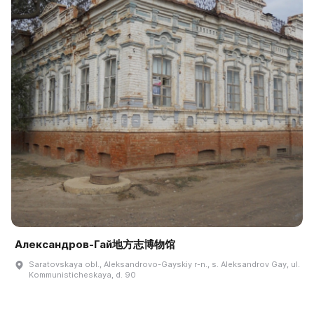
Александров-Гай地方志博物馆
Saratovskaya obl., Aleksandrovo-Gayskiy r-n., s. Aleksandrov Gay, ul.
Kommunisticheskaya, d. 90