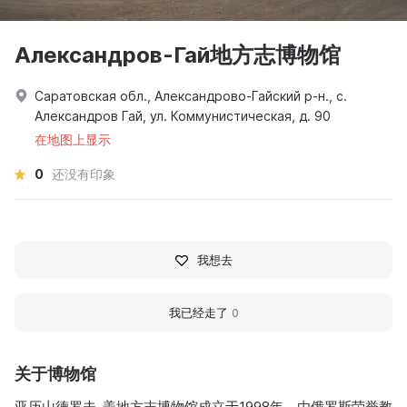
Александров-Гай地方志博物馆
Саратовская обл., Александрово-Гайский р-н., с.
Александров Гай, ул. Коммунистическая, д. 90
在地图上显示
0
还没有印象
我想去
我已经走了
0
关于博物馆
亚历山德罗夫-盖地方志博物馆成立于1998年，由俄罗斯荣誉教