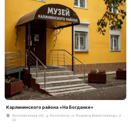
Карлининского района «На Богданке»
Novosibirskaya obl., g. Novosibirsk, ul. Bogdana Khmelʹnitskogo, d.
32