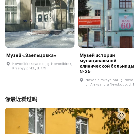
Музей «Заельцовка»
Музей истории
муниципальной
Novosibirskaya obl., g. Novosibirsk,
клинической больниц
Krasnyy pr-kt., d. 179
№25
Novosibirskaya obl., g. Novos
ul. Aleksandra Nevskogo, d. 
你最近看过吗