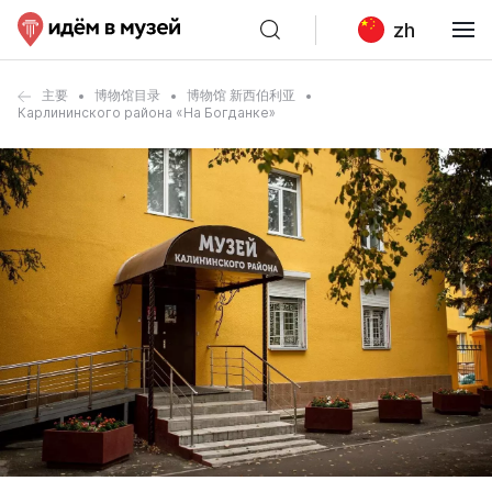
zh
主要
博物馆目录
博物馆 新西伯利亚
Карлининского района «На Богданке»