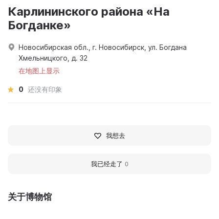
Карлининского района «На
Богданке»
Новосибирская обл., г. Новосибирск, ул. Богдана
Хмельницкого, д. 32
在地图上显示
0
还没有印象
我想去
我已经走了
0
关于博物馆