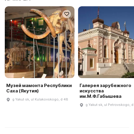
Музей мамонта Республики
Галерея зарубежного
Саха (Якутия)
искусства
им.М.Ф.Габышева
g Yakut·sk, ul Kulakovskogo, d 48
g Yakut·sk, ul Petrovskogo, d