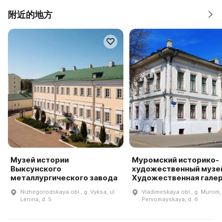
附近的地方
Музей истории
Муромский историко-
Выксунского
художественный музей
металлургического завода
Художественная гале
Nizhegorodskaya obl., g. Vyksa, ul.
Vladimirskaya obl., g. Murom, 
Lenina, d. 5
Pervomayskaya, d. 6