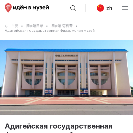
zh
主要
博物馆目录
博物馆 迈科普
Адигейская государственная филармония музей
Адигейская государственная