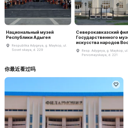
Национальный музей
Северокавказский фи
Республики Адыгея
Государственного муз
искусства народов Во
Respublika Adygeya, g. Maykop, ul.
Sovet·skaya, d. 229
Resp. Adygeya, g. Maykop, ul
Pervomayskaya, d. 221
你最近看过吗