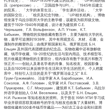
代学院史」、「1920–1930年代建立的院系」、「UPI时期的镇
压（репрессии）」、「卫国战争与UPI」、「1945年后建立
的院系」、「大学的体育生活」、「学生课外活动」、「大学
的国际交往」、「校庆及纪念刊物」、「UPI校长机构」。博物
馆坐落于乌拉尔联邦大学的主教学楼，该建筑为联邦级文物。
建筑于1929–1940年间建成，设计者为建筑师 С.Е.
Чернышев、Г.Я. Вольфензон、А.П. Уткин、К.Т.
Бабыкин。博物馆的实物收藏有数百件，主要为献给大学的礼
物，最早可追溯到1938年。其中有用观赏石、木材、石膏、金
属制作的雕塑作品；由俄罗斯国家杜马、俄罗斯总统 Б.Н.
Ельцин 及外国代表团赠送的纪念品。实物收藏中还有旗帜收
藏、钱币学收藏、19–20世纪的生活与室内用品、技术模型等。
照片收藏是博物馆的主要部分，馆内保存有数千张底片和数万
张正片——创始人及著名学者的肖像、知名校友、校园影像，
以及自1920年以来反映学生生活和大学生活的照片。个人档案
库中，特别引人注目的是关于“俄罗斯冶金之父” В.Е.
Грум‑Гржимайло、冶金学家 А.А. Барабошкин、И.А.
Соколов、А.Ф. Головин，化学家 И.Я. Постовский、З.В.
Пушкарева、С.Г. Мокрушин，建筑师 К.Т. Бабыкин，乌拉尔
外语学派创始人 О.М. Веселкина，以及关于 Б.Н. Ельцин、
Н.И. Рыжков 等知名校友的资料。关于曾在 УИИ‑УПИ 学习或
毕业并获得苏联英雄称号的学生与校友也收集了大量材料。博
物馆收藏有500多件钱币学藏品——为纪念工业企业和社团周