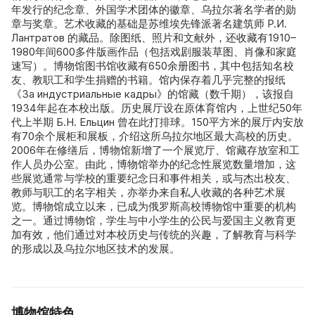
年发行的纪念章、外国学术团体的徽章、乌拉尔著名学者的勋
章与奖章。艺术收藏的基础是苏维埃先锋派著名建筑师 P.И.
Лантратов 的藏品。除图纸、照片和文献外，还收藏有1910–
1980年间600多件版画作品（包括戏剧服装草图、肖像和家庭
速写）。博物馆图书馆收藏有650余册图书，其中包括知名校
友、教职工和学生捐赠的书籍。馆内保存着几乎完整的报纸
《За индустриальные кадры》的馆藏（数千期），该报自
1934年起在本校出版。历史展厅设在原体育馆内，上世纪50年
代上半期 Б.Н. Ельцин 曾在此打排球。150平方米的展厅内安放
有70余个展柜和展板，介绍这所乌拉尔地区最大高校的历史。
2006年在修缮后，博物馆新增了一个展览厅、馆藏存放室和工
作人员办公室。由此，博物馆举办的纪念性展览数量增加，这
些展览通常与学校的重要纪念日和事件相关，或与杰出校友、
教师与职工的名字相关，亦举办来自私人收藏的各种艺术展
览。博物馆成立以来，已成为俄罗斯高校博物馆中重要的机构
之一。通过博物馆，学生与中小学生的公民与爱国主义教育更
加有效，他们通过对本校历史与传统的兴趣，了解教育与科学
的形成以及乌拉尔地区技术的发展。
博物馆特色