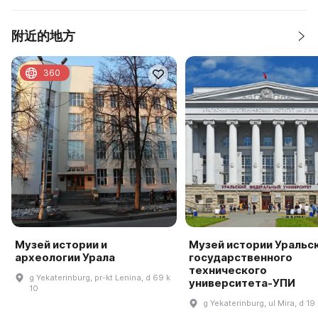
附近的地方
360
Музей истории и
Музей истории Уральс
археологии Урала
государственного
технического
g Yekaterinburg, pr-kt Lenina, d 69 k
университета-УПИ
10
g Yekaterinburg, ul Mira, d 19