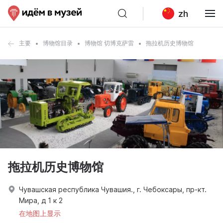
zh
主要
博物馆目录
博物馆 切博克萨雷
拖拉机历史博物馆
拖拉机历史博物馆
Чувашская республика Чувашия., г. Чебоксары, пр-кт.
Мира, д 1 к 2
在地图上显示