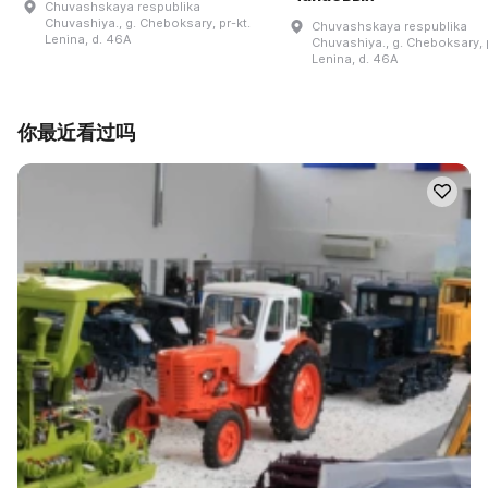
Chuvashskaya respublika
Chuvashiya., g. Cheboksary, pr-kt.
Chuvashskaya respublika
Lenina, d. 46A
Chuvashiya., g. Cheboksary, p
Lenina, d. 46A
你最近看过吗