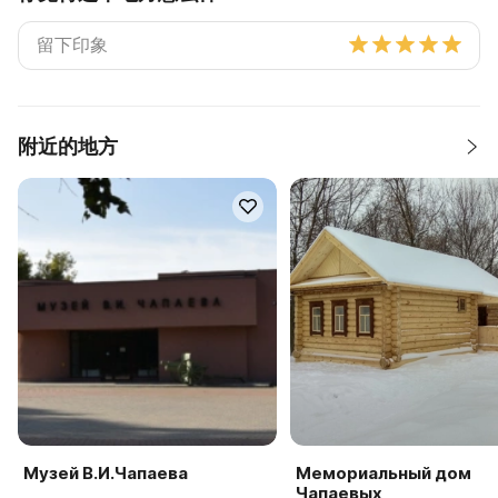
附近的地方
Музей В.И.Чапаева
Мемориальный дом
Чапаевых