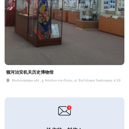
顿河治安机关历史博物馆
Rostovskaya obl., g. Rostov-na-Donu, ul. Bolʹshaya Sadovaya, d 29