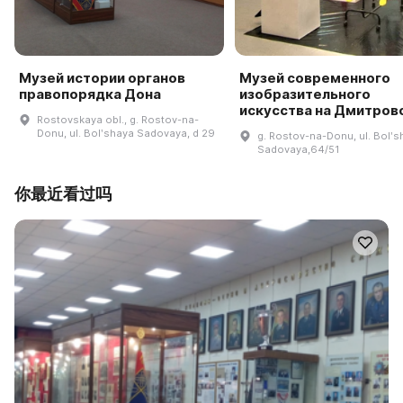
Музей истории органов
Музей современного
правопорядка Дона
изобразительного
искусства на Дмитров
Rostovskaya obl., g. Rostov-na-
Donu, ul. Bolʹshaya Sadovaya, d 29
g. Rostov-na-Donu, ul. Bolʹs
Sadovaya,64/51
你最近看过吗