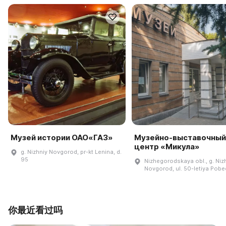
Музей истории ОАО«ГАЗ»
Музейно-выставочный
центр «Микула»
g. Nizhniy Novgorod, pr-kt Lenina, d.
95
Nizhegorodskaya obl., g. Niz
Novgorod, ul. 50-letiya Pobed
你最近看过吗