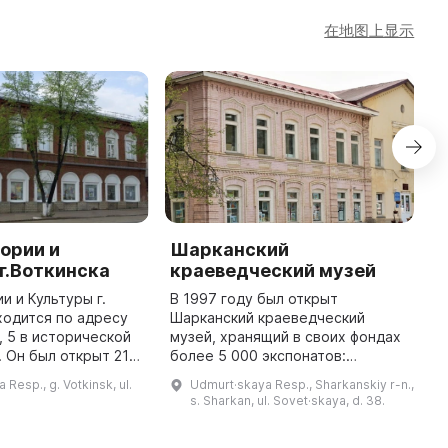
在地图上显示
ории и
Шарканский
Э
г.Воткинска
краеведческий музей
Ч
х
и и Культуры г.
В 1997 году был открыт
ходится по адресу
Шарканский краеведческий
В
, 5 в исторической
музей, хранящий в своих фондах
Ч
. Он был открыт 21
более 5 000 экспонатов:
х
 года, а официально
этнографических предметов,
п
Resp., g. Votkinsk, ul.
Udmurt·skaya Resp., Sharkanskiy r-n.,
м Республиканского
живописи, графики, фото,
э
s. Sharkan, ul. Sovet·skaya, d. 38.
краеведческого му ...
документов. Они поступают в
к
музей во время эт ...
к