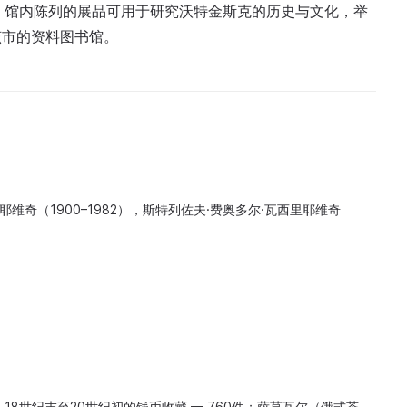
馆。馆内陈列的展品可用于研究沃特金斯克的历史与文化，举
该市的资料图书馆。
耶维奇（1900–1982），斯特列佐夫·费奥多尔·瓦西里耶维奇
18世纪末至20世纪初的钱币收藏 — 760件；萨莫瓦尔（俄式茶