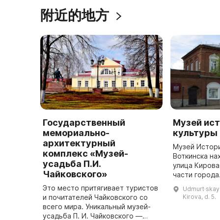
附近的地方
Государственный
Музей ист
мемориально-
культуры 
архитектурный
Музей Истори
комплекс «Музей-
Воткинска на
усадьба П.И.
улица Кирова
Чайковского»
части города
февраля 1968
Это место притягивает туристов
Udmurt·skaya 
стал филиало
и почитателей Чайковского со
Kirova, d. 5.
всего мира. Уникальный музей-
усадьба П. И. Чайковского —