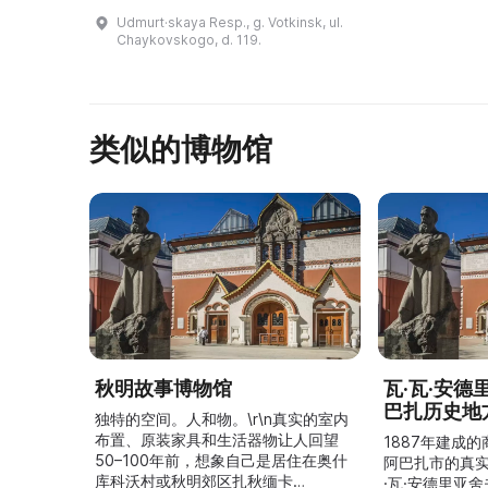
прекрасное место, где
Udmurt·skaya Resp., g. Votkinsk, ul.
сохранились дух и атмосфера
Chaykovskogo, d. 119.
детства русского гения. Здесь
вы ...
类似的博物馆
秋明故事博物馆
瓦·瓦·安
巴扎历史地
独特的空间。人和物。\r\n真实的室内
布置、原装家具和生活器物让人回望
1887年建成
50–100年前，想象自己是居住在奥什
阿巴扎市的真
库科沃村或秋明郊区扎秋缅卡
·瓦·安德里亚