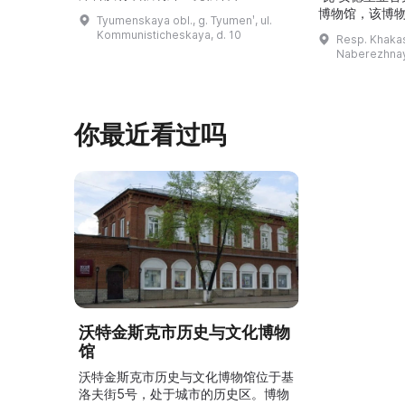
（Затюменка）的一座小木屋的居
博物馆，该博物
Tyumenskaya obl., g. Tyumenʹ, ul.
民。\r\n\r\n博物馆的展览再现了我曾
卡斯共和国最佳
Kommunisticheskaya, d. 10
Resp. Khakasi
祖母安娜·科尔尼洛夫娜·奥什库科娃
的陈列以城市
Naberezhnay
（Анна Корниловна Ошкукова）一
–3世纪的历史
家的日常生活场景——她是一位“世代
具、青铜与银
为农”的农妇，其祖先在16世纪末是最
坚固的砖墙环
早从北德维纳（Северна ...
马厩。基普里
你最近看过吗
沃特金斯克市历史与文化博物
馆
沃特金斯克市历史与文化博物馆位于基
洛夫街5号，处于城市的历史区。博物