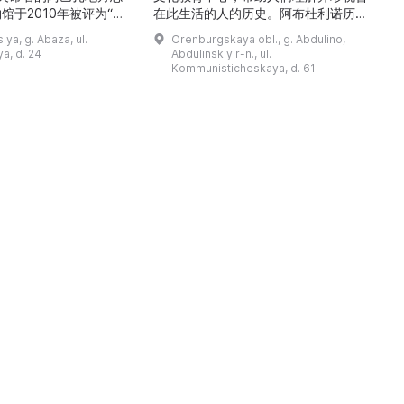
馆于2010年被评为“哈
在此生活的人的历史。阿布杜利诺历史
市级博物馆”。博物馆
与地方志博物馆于1966年在当地知名
ya, g. Abaza, ul.
Orenburgskaya obl., g. Abdulino,
及哈卡斯地区自公元前4
人士的倡议下创建。最初位于共产党街
a, d. 24
Abdulinskiy r-n., ul.
为主题，展出有箭头、刀
274号商人沃罗比约夫住宅附属建筑
Kommunisticheskaya, d. 61
质胸针、石磨等。庄园被
内。现址为共产党街61号。馆内常设
绕，院内有宽敞的谷仓和
展览包括“农民小屋”、“阿布杜利诺的
耶夫之屋是了解阿巴扎历
商人”、“战斗荣耀厅”和“阿布杜利诺：
史并度过难忘时光的绝佳场所。 ...
20世纪”。博物馆定期举办旨在推广阿
布杜利诺地区历史 ...