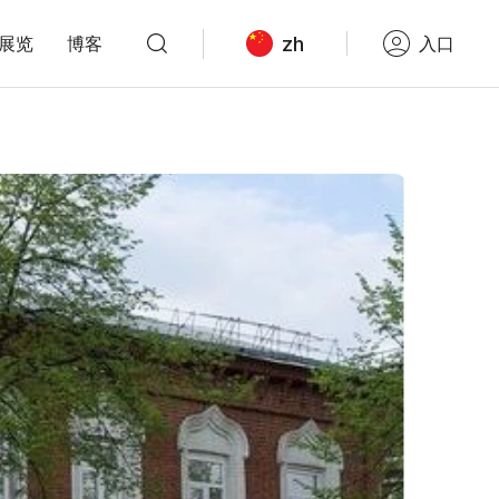
zh
展览
博客
入口