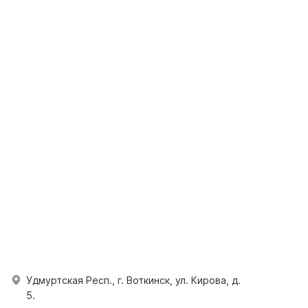
Удмуртская Респ., г. Воткинск, ул. Кирова, д.
5.