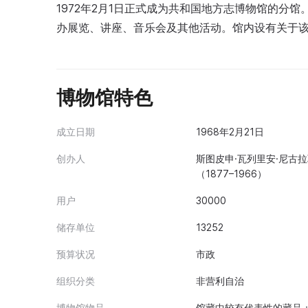
1972年2月1日正式成为共和国地方志博物馆的分
办展览、讲座、音乐会及其他活动。馆内设有关于
博物馆特色
成立日期
1968年2月21日
创办人
斯图皮申·瓦列里安·尼古拉
（1877–1966）
用户
30000
储存单位
13252
预算状况
市政
组织分类
非营利自治
博物馆物品
馆藏中较有代表性的藏品：