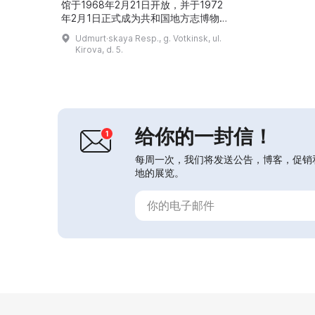
馆于1968年2月21日开放，并于1972
年2月1日正式成为共和国地方志博物馆
的分馆。馆内陈列的展品可用于研究沃
Udmurt·skaya Resp., g. Votkinsk, ul.
特金斯克的历史与文化，举办展览、讲
Kirova, d. 5.
座、音乐会及其他活动。馆内设有关于
该市的资料图书馆。...
给你的一封信！
每周一次，我们将发送公告，博客，促销
地的展览。