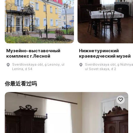
Музейно-выставочный
Нижнетуринский
комплекс г.Лесной
краеведческий музей
Sverdlovskaya obl, g Lesnoy, ul
Sverdlovskaya obl, g Nizhnya
Lenina, d 54
ul Sovet·skaya, d 2
你最近看过吗