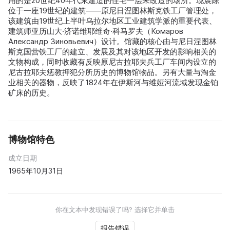
用的是20世纪40年代末建造的住宅一层未改造的场所。现展陈
位于一座19世纪的建筑——原尼日涅图林斯克铁工厂管理处，
该建筑由19世纪上半叶乌拉尔地区工业建筑学派的重要代表、
建筑师亚历山大·济诺维耶维奇·科马罗夫（Комаров
Александр Зиновьевич）设计。馆藏的核心由与尼日涅图林
斯克国营铁工厂的建立、发展及其对该地区开发的影响相关的
文物构成，同时收藏有反映原尼古拉耶夫兵工厂车间内设立的
尼古拉耶夫惩教押犯分所历史的博物馆物品。另有大量与淘金
业相关的器物，反映了1824年在伊斯河与维娅河流域发现金铂
矿床的历史。
博物馆特色
成立日期
1965年10月31日
你在文本中发现错误了吗? 选择它并单击
报告错误