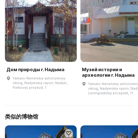
Дом природы г. Надыма
Музей истории и
археологии г. Надыма
Yamalo-Nenetskiy avtonomnyy
okrug, Nadymskiy rayon, Nadym,
Yamalo-Nenetskiy avtonomn
Parkovyy proyezd, 1
okrug, Nadymskiy rayon, Nad
Leningradskiy prospekt, 11
类似的博物馆