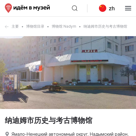
zh
主要
博物馆目录
博物馆 Nadym
纳迪姆市历史与考古博物馆
纳迪姆市历史与考古博物馆
Ямало-Ненецкий автономный округ, Надымский район,