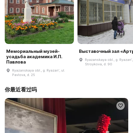
Мемориальный музей-
Выставочный зал «Арт
усадьба академика И.П.
Ryazanskaya obl., g. Ryazanʹ, 
Павлова
Stroykova, d. 90
Ryazanskaya obl., g. Ryazanʹ, ul.
Pavlova, d. 25
你最近看过吗