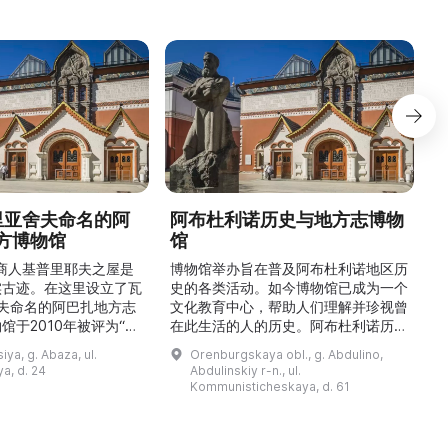
德里亚舍夫命名的阿
阿布杜利诺历史与地方志博物
方博物馆
馆
1
的商人基普里耶夫之屋是
博物馆举办旨在普及阿布杜利诺地区历
实古迹。在这里设立了瓦
史的各类活动。如今博物馆已成为一个
舍夫命名的阿巴扎地方志
文化教育中心，帮助人们理解并珍视曾
馆于2010年被评为“哈
在此生活的人的历史。阿布杜利诺历史
市级博物馆”。博物馆
与地方志博物馆于1966年在当地知名
ya, g. Abaza, ul.
Orenburgskaya obl., g. Abdulino,
及哈卡斯地区自公元前4
人士的倡议下创建。最初位于共产党街
a, d. 24
Abdulinskiy r-n., ul.
为主题，展出有箭头、刀
274号商人沃罗比约夫住宅附属建筑
Kommunisticheskaya, d. 61
质胸针、石磨等。庄园被
内。现址为共产党街61号。馆内常设
绕，院内有宽敞的谷仓和
展览包括“农民小屋”、“阿布杜利诺的
耶夫之屋是了解阿巴扎历
商人”、“战斗荣耀厅”和“阿布杜利诺：