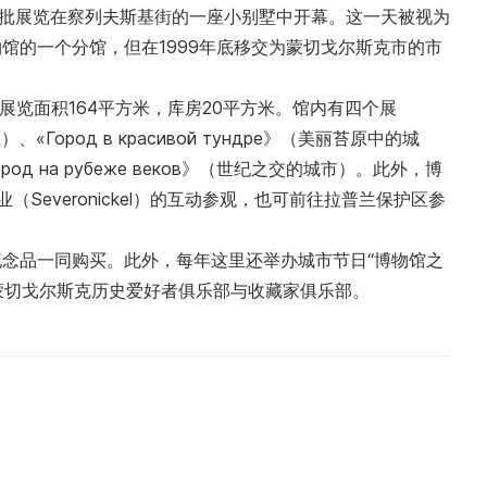
第一批展览在察列夫斯基街的一座小别墅中开幕。这一天被视为
馆的一个分馆，但在1999年底移交为蒙切戈尔斯克市的市
次，展览面积164平方米，库房20平方米。馆内有四个展
）、«Город в красивой тундре》（美丽苔原中的城
ород на рубеже веков》（世纪之交的城市）。此外，博
企业（Severonickel）的互动参观，也可前往拉普兰保护区参
念品一同购买。此外，每年这里还举办城市节日“博物馆之
馆下设蒙切戈尔斯克历史爱好者俱乐部与收藏家俱乐部。