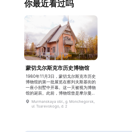
你最近看过吗
蒙切戈尔斯克市历史博物馆
1980年11月3日，蒙切戈尔斯克市历史
博物馆的第一批展览在察列夫斯基街的
一座小别墅中开幕。这一天被视为博物
馆的诞辰。此前，博物馆曾是摩尔曼斯
克州博物馆的一个分馆，但在1999年
Murmanskaya obl., g. Monchegorsk,
底移交为蒙切戈尔斯克市的市有财产。
ul. Tsarevskogo, d. 2
现在博物馆有5,780件藏品，年接待量
12,400人次，展览面积164平方米，库
房20平方米。馆内有四个展
览：«Заповедная Лапландия》