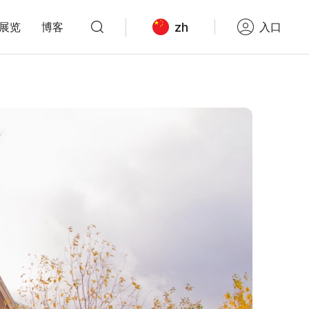
zh
展览
博客
入口