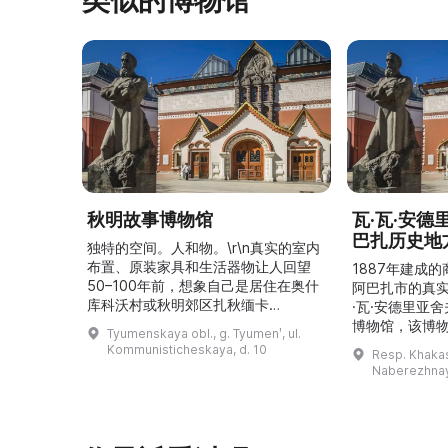
类似的博物馆
秋明故事博物馆
瓦·瓦·安
巴扎历史地
独特的空间。人和物。\r\n真实的室内
布置、原装家具和生活器物让人回望
1887年建成
50–100年前，想象自己是居住在奥什
阿巴扎市的真
库科沃村或秋明郊区扎秋缅卡
·瓦·安德里亚
（Затюменка）的一座小木屋的居
博物馆，该博物
Tyumenskaya obl., g. Tyumenʹ, ul.
民。\r\n\r\n博物馆的展览再现了我曾
卡斯共和国最佳
Kommunisticheskaya, d. 10
Resp. Khakasi
祖母安娜·科尔尼洛夫娜·奥什库科娃
的陈列以城市
Naberezhnay
（Анна Корниловна Ошкукова）一
–3世纪的历史
家的日常生活场景——她是一位“世代
具、青铜与银
为农”的农妇，其祖先在16世纪末是最
坚固的砖墙环
早从北德维纳（Северна ...
马厩。基普里