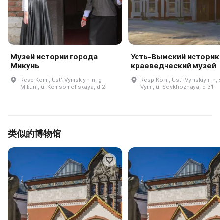
Музей истории города
Усть-Вымский историк
Микунь
краеведческий музей
Resp Komi, Ustʹ-Vymskiy r-n, g
Resp Komi, Ustʹ-Vymskiy r-n, 
Mikunʹ, ul Komsomolʹskaya, d 2
Vymʹ, ul Sovkhoznaya, d 31
类似的博物馆