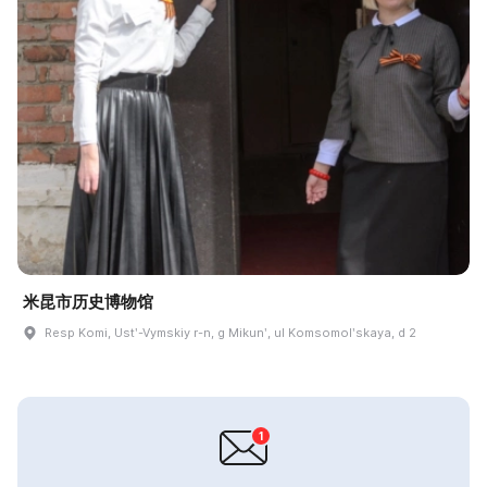
米昆市历史博物馆
Resp Komi, Ustʹ-Vymskiy r-n, g Mikunʹ, ul Komsomolʹskaya, d 2