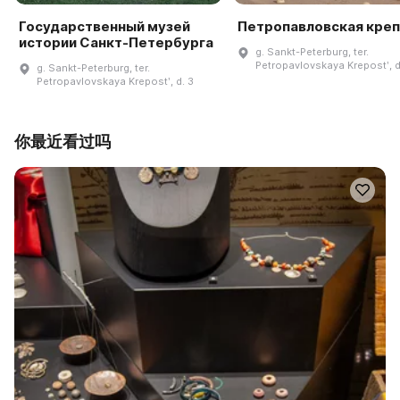
Государственный музей
Петропавловская кре
истории Санкт-Петербурга
g. Sankt-Peterburg, ter.
Petropavlovskaya Krepostʹ, d
g. Sankt-Peterburg, ter.
Petropavlovskaya Krepostʹ, d. 3
你最近看过吗