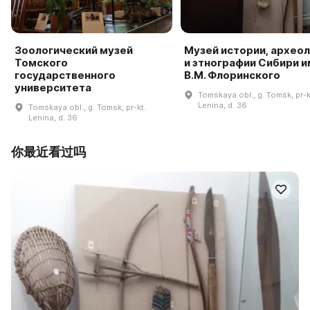
Зоологический музей
Музей истории, архео
Томского
и этнографии Сибири и
государственного
В.М. Флоринского
университета
Tomskaya obl., g. Tomsk, pr-k
Lenina, d. 36
Tomskaya obl., g. Tomsk, pr-kt.
Lenina, d. 36
你最近看过吗