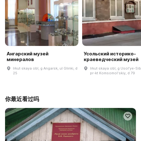
Ангарский музей
Усольский историко-
минералов
краеведческий музей
Irkut·skaya obl, g Angarsk, ul Glinki, d
Irkut·skaya obl, g Usolʹye-Si
25
pr-kt Komsomolʹskiy, d 79
你最近看过吗