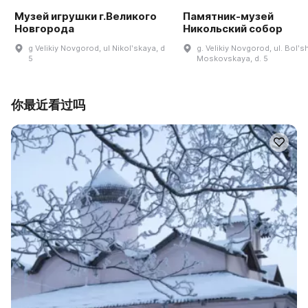
Музей игрушки г.Великого
Памятник-музей
Новгорода
Никольский собор
g Velikiy Novgorod, ul Nikolʹskaya, d
g. Velikiy Novgorod, ul. Bolʹ
5
Moskovskaya, d. 5
你最近看过吗