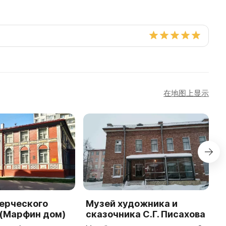
在地图上显示
ерческого
Музей художника и
М
 (Марфин дом)
сказочника С.Г. Писахова
о
и