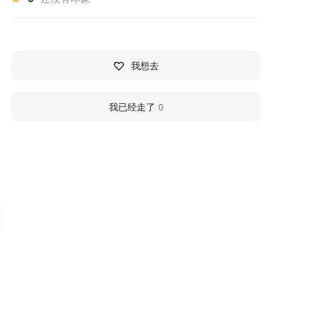
我想去
我已经走了
0
узей художественного
House of the Commer
своения Арктики
Assembly (Marfin Ho
м.А.А. Борисова