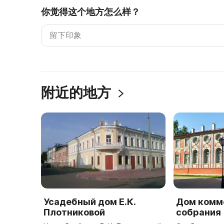
你觉得这个地方怎么样？
附近的地方
Усадебный дом Е.К.
Дом комм
Плотниковой
собрания