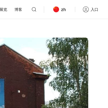
zh
展览
博客
入口