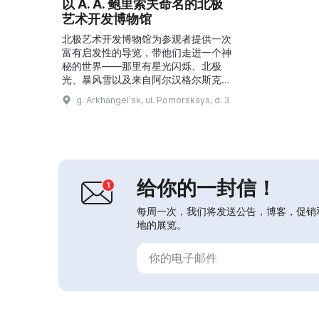
以 A. A. 鲍里索夫命名的北极
艺术开发博物馆
北极艺术开发博物馆为参观者提供一次
富有启发性的导览，带他们走进一个神
秘的世界——那里有星光闪烁、北极
光、暴风雪以及来自阿尔汉格尔斯克的
画家亚历山大·鲍里索夫的北极写生。
g. Arkhangelʹsk, ul. Pomorskaya, d. 3
现代的设计和视频装置能让人感受到极
北的氛围。在导览和互动活动中，可以
了解北极的秀美风光、其开发历史、著
名的极地旅行者与研究者，以及涅涅茨
族的文化。所有这些都让人能够完全沉
浸在北极的氛围中，感受到自己成为其
给你的一封信！
中的一部分。...
每周一次，我们将发送公告，博客，促销
地的展览。