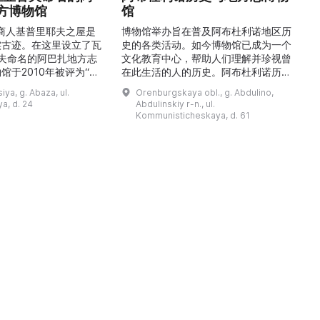
方博物馆
馆
1
的商人基普里耶夫之屋是
博物馆举办旨在普及阿布杜利诺地区历
实古迹。在这里设立了瓦
史的各类活动。如今博物馆已成为一个
舍夫命名的阿巴扎地方志
文化教育中心，帮助人们理解并珍视曾
馆于2010年被评为“哈
在此生活的人的历史。阿布杜利诺历史
市级博物馆”。博物馆
与地方志博物馆于1966年在当地知名
ya, g. Abaza, ul.
Orenburgskaya obl., g. Abdulino,
及哈卡斯地区自公元前4
人士的倡议下创建。最初位于共产党街
a, d. 24
Abdulinskiy r-n., ul.
为主题，展出有箭头、刀
274号商人沃罗比约夫住宅附属建筑
Kommunisticheskaya, d. 61
质胸针、石磨等。庄园被
内。现址为共产党街61号。馆内常设
绕，院内有宽敞的谷仓和
展览包括“农民小屋”、“阿布杜利诺的
耶夫之屋是了解阿巴扎历
商人”、“战斗荣耀厅”和“阿布杜利诺：
史并度过难忘时光的绝佳场所。 ...
20世纪”。博物馆定期举办旨在推广阿
布杜利诺地区历史 ...