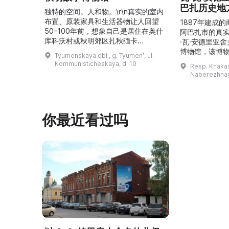
巴扎历史地
独特的空间。人和物。\r\n真实的室内
布置、原装家具和生活器物让人回望
1887年建成
50–100年前，想象自己是居住在奥什
阿巴扎市的真
库科沃村或秋明郊区扎秋缅卡
·瓦·安德里亚
（Затюменка）的一座小木屋的居
博物馆，该博物
Tyumenskaya obl., g. Tyumenʹ, ul.
民。\r\n\r\n博物馆的展览再现了我曾
卡斯共和国最佳
Kommunisticheskaya, d. 10
Resp. Khakasi
祖母安娜·科尔尼洛夫娜·奥什库科娃
的陈列以城市
Naberezhnay
（Анна Корниловна Ошкукова）一
–3世纪的历史
家的日常生活场景——她是一位“世代
具、青铜与银
为农”的农妇，其祖先在16世纪末是最
坚固的砖墙环
早从北德维纳（Северна ...
马厩。基普里
你最近看过吗