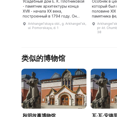
Усадебный дом Е. К. Плотниковой
Особняк в це
- памятник архитектуры конца
который был 
XVIII - начала XX века,
половине XIX
построенный в 1794 году. Он
памятника ф
представлял из себя два
значения. До
Arkhangelʹskaya obl., g. Arkhangelʹsk,
Arkhangelʹsk
каменных двухэтажных дома,
встречались
ul. Pomorskaya, d. 1
pr-kt. Chum
принадлежавших двум
38
владельцам. В 18 ...
类似的博物馆
秋明故事博物馆
瓦·瓦·安