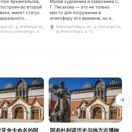
нтре Архангельска,
Музей художника и сказочника С.
построен во второй
Г. Писахова — это не только
М
 века, имеет статус
место для погружения в
о
едерального
атмосферу его времени, но и
п
 революции здесь
призыв к просвещению и
э
aya obl., g. Arkhangelʹsk,
Arkhangelʹskaya obl., g. Arkhangelʹsk,
 представители
поднятию духа. Музей С. Г.
к
barova-Luchinskogo, d.
ul. Pomorskaya, d. 10
городской элиты для обсужден ...
Писахова, расположенный в
з
памятнике ...
а
德里亚舍夫命名的阿
阿布杜利诺历史与地方志博物