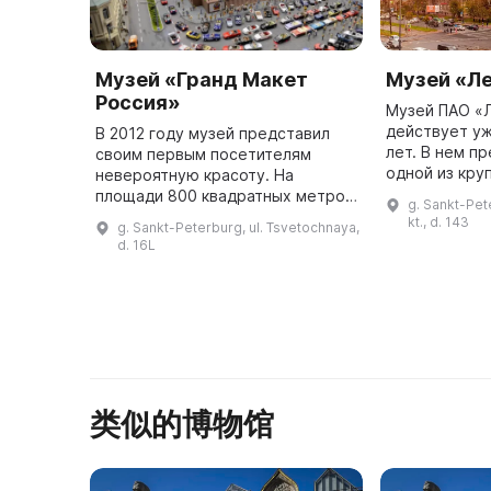
Музей «Гранд Макет
Музей «Л
Россия»
Музей ПАО «
действует у
В 2012 году музей представил
лет. В нем п
своим первым посетителям
одной из кру
невероятную красоту. На
организаций 
площади 800 квадратных метров
g. Sankt-Pet
занимается 
расположен самый большой в
kt., d. 143
g. Sankt-Peterburg, ul. Tsvetochnaya,
изысканиями
России макет, передающий
d. 16L
тран ...
собирательный образ страны.
Здесь предст ...
类似的博物馆