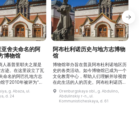
德里亚舍夫命名的阿
阿布杜利诺历史与地方志博物
方博物馆
馆
1
的商人基普里耶夫之屋是
博物馆举办旨在普及阿布杜利诺地区历
实古迹。在这里设立了瓦
史的各类活动。如今博物馆已成为一个
舍夫命名的阿巴扎地方志
文化教育中心，帮助人们理解并珍视曾
馆于2010年被评为“哈
在此生活的人的历史。阿布杜利诺历史
市级博物馆”。博物馆
与地方志博物馆于1966年在当地知名
ya, g. Abaza, ul.
Orenburgskaya obl., g. Abdulino,
及哈卡斯地区自公元前4
人士的倡议下创建。最初位于共产党街
a, d. 24
Abdulinskiy r-n., ul.
为主题，展出有箭头、刀
274号商人沃罗比约夫住宅附属建筑
Kommunisticheskaya, d. 61
质胸针、石磨等。庄园被
内。现址为共产党街61号。馆内常设
绕，院内有宽敞的谷仓和
展览包括“农民小屋”、“阿布杜利诺的
耶夫之屋是了解阿巴扎历
商人”、“战斗荣耀厅”和“阿布杜利诺：
史并度过难忘时光的绝佳场所。 ...
20世纪”。博物馆定期举办旨在推广阿
布杜利诺地区历史 ...