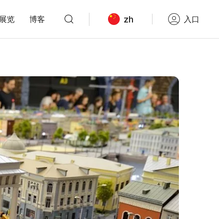
zh
展览
博客
入口