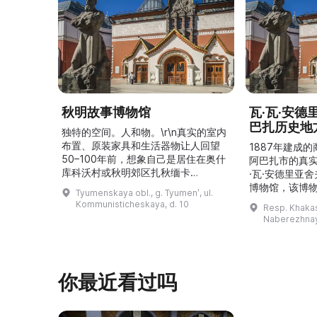
秋明故事博物馆
瓦·瓦·安
巴扎历史地
独特的空间。人和物。\r\n真实的室内
布置、原装家具和生活器物让人回望
1887年建成
50–100年前，想象自己是居住在奥什
阿巴扎市的真
库科沃村或秋明郊区扎秋缅卡
·瓦·安德里亚
（Затюменка）的一座小木屋的居
博物馆，该博物
Tyumenskaya obl., g. Tyumenʹ, ul.
民。\r\n\r\n博物馆的展览再现了我曾
卡斯共和国最佳
Kommunisticheskaya, d. 10
Resp. Khakasi
祖母安娜·科尔尼洛夫娜·奥什库科娃
的陈列以城市
Naberezhnay
（Анна Корниловна Ошкукова）一
–3世纪的历史
家的日常生活场景——她是一位“世代
具、青铜与银
为农”的农妇，其祖先在16世纪末是最
坚固的砖墙环
早从北德维纳（Северна ...
马厩。基普里
你最近看过吗