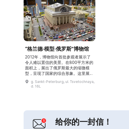
“格兰德·模型·俄罗斯”博物馆
2012年，博物馆向首批参观者展示了
令人难以置信的美景。在800平方米的
面积上，展出了俄罗斯最大的缩微模
型，呈现了国家的综合形象。这里展示
了城市与地区，以及各种人类活动。模
g. Sankt-Peterburg, ul. Tsvetochnaya,
型上有200多列火车在近2500米长的
d. 16L
轨道上行驶。汽车的行驶通过电磁感应
实现。这里可以看到数十辆不同的汽
车，配备各式大灯、刹车灯和转向灯。
每15分钟模型上便会降临夜晚，使用
了80万颗LED灯。所有这些使得参观体
验令人难忘！...
给你的一封信！