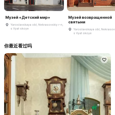
Музей «Детский мир»
Музей возвращенной
святыни
Yaroslavskaya obl, Nekrasovskiy r-n,
s Vyat·skoye
Yaroslavskaya obl, Nekrasovs
s Vyat·skoye
你最近看过吗