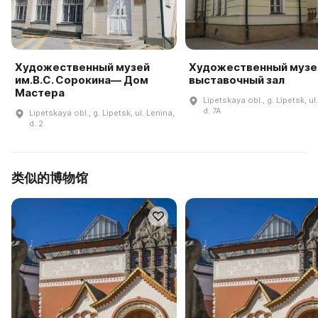
Художественный музей
Художественный музей
им.В.С. Сорокина— Дом
выставочный зал
Мастера
Lipetskaya obl., g. Lipetsk, ul
d. 7A
Lipetskaya obl., g. Lipetsk, ul. Lenina,
d. 2
类似的博物馆