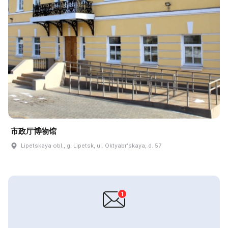
市政厅博物馆
Lipetskaya obl., g. Lipetsk, ul. Oktyabrʹskaya, d. 57