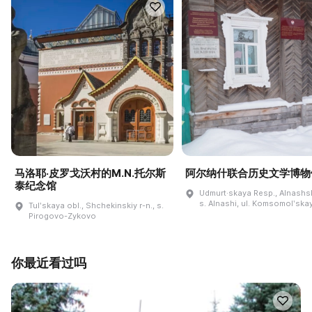
马洛耶·皮罗戈沃村的M.N.托尔斯
阿尔纳什联合历史文学博物
泰纪念馆
Udmurt·skaya Resp., Alnashski
s. Alnashi, ul. Komsomolʹskay
Tulʹskaya obl., Shchekinskiy r-n., s.
Pirogovo-Zykovo
你最近看过吗