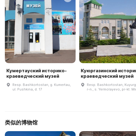
Кумертауский историко-
Куюргазинский истори
краеведческий музей
краеведческий музей
Resp. Bashkortostan, g. Kumertau,
Resp. Bashkortostan, Kuyurg
ul. Pushkina, d. 17
r-n., s. Yermolayevo, pr-kt. Mi
类似的博物馆