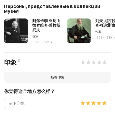
Персоны, представленные в коллекции
музея
阿尔卡季·亚历山
列夫·尼古
德罗维奇·普拉斯
奇·托尔斯
托夫
作家
画家
1828 - 1910 г
1893 - 1972 гг
0
印象
所有印象
你觉得这个地方怎么样？