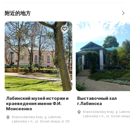
附近的地方
Лабинский музей истории и
Выставочный зал
краеведения имени Ф.И.
г.Лабинска
Моисеенко
Krasnodarskiy kray, g. Labins
Labinskiy r-n., ul. Sovet·skaya
Krasnodarskiy kray, g. Labinsk,
Labinskiy r-n., ul. Sovet·skaya, d. 20