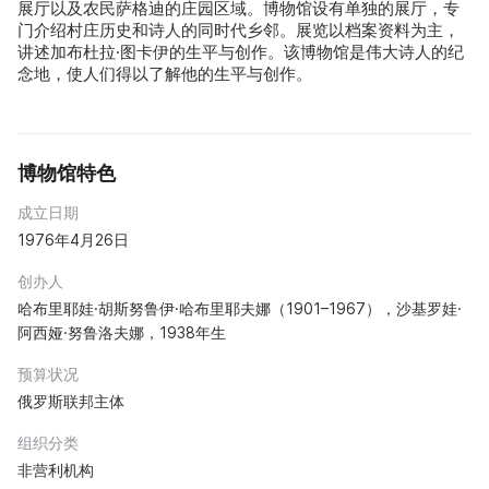
展厅以及农民萨格迪的庄园区域。博物馆设有单独的展厅，专
门介绍村庄历史和诗人的同时代乡邻。展览以档案资料为主，
讲述加布杜拉·图卡伊的生平与创作。该博物馆是伟大诗人的纪
念地，使人们得以了解他的生平与创作。
博物馆特色
成立日期
1976年4月26日
创办人
哈布里耶娃·胡斯努鲁伊·哈布里耶夫娜（1901–1967），沙基罗娃·
阿西娅·努鲁洛夫娜，1938年生
预算状况
俄罗斯联邦主体
组织分类
非营利机构