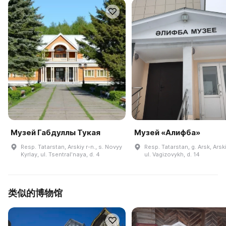
Музей Габдуллы Тукая
Музей «Алифба»
Resp. Tatarstan, Arskiy r-n., s. Novyy
Resp. Tatarstan, g. Arsk, Arski
Kyrlay, ul. Tsentralʹnaya, d. 4
ul. Vagizovykh, d. 14
类似的博物馆