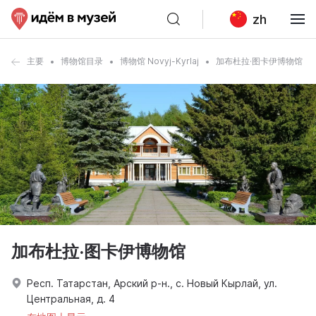
zh
主要
博物馆目录
博物馆 Novyj-Kyrlaj
加布杜拉·图卡伊博物馆
加布杜拉·图卡伊博物馆
Респ. Татарстан, Арский р-н., с. Новый Кырлай, ул.
Центральная, д. 4