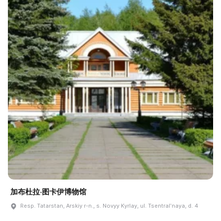
加布杜拉·图卡伊博物馆
Resp. Tatarstan, Arskiy r-n., s. Novyy Kyrlay, ul. Tsentralʹnaya, d. 4