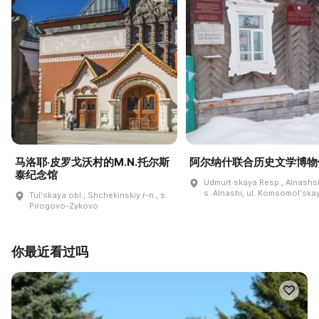
马洛耶·皮罗戈沃村的M.N.托尔斯
阿尔纳什联合历史文学博物
泰纪念馆
Udmurt·skaya Resp., Alnashski
s. Alnashi, ul. Komsomolʹskay
Tulʹskaya obl., Shchekinskiy r-n., s.
Pirogovo-Zykovo
你最近看过吗