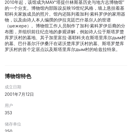
2010年起，该馆成为МАУ“塔提什林斯基历史与地方志博物馆”
的一个分支。博物馆内部陈设反映19世纪风格，墙上悬挂着基
耶科夫家族成员的照片。馆内还陈列着加利·索科罗伊的家用器
物，以及由诗人本人编撰的伊拉克廷巴什基尔人的世谱
（шежере）。博物馆工作人员制作了加利·索科罗伊后裔的分
布图，并组织前往纪念地的参观讲解，例如诗人位于斯塔罗楚
库罗沃村的墓地、其子加里富拉·基耶科夫在斯塔里库尔дым村
的墓、巴什基尔汗伊桑汗在诺沃楚库罗沃村的墓、斯塔罗楚库
罗沃村的首个定居点以及斯塔里库尔дым村的哈兹拉特泉。
博物馆特色
成立日期
2001年7月12日
用户
353
储存单位
250