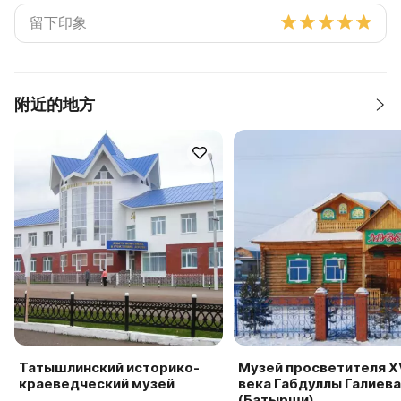
附近的地方
Татышлинский историко-
Музей просветителя XV
краеведческий музей
века Габдуллы Галиева
(Батырши)