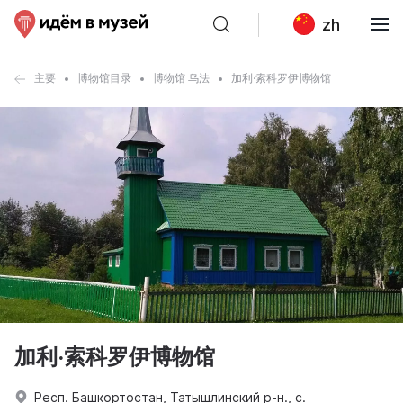
zh
主要
博物馆目录
博物馆 乌法
加利·索科罗伊博物馆
加利·索科罗伊博物馆
Респ. Башкортостан, Татышлинский р-н., с.