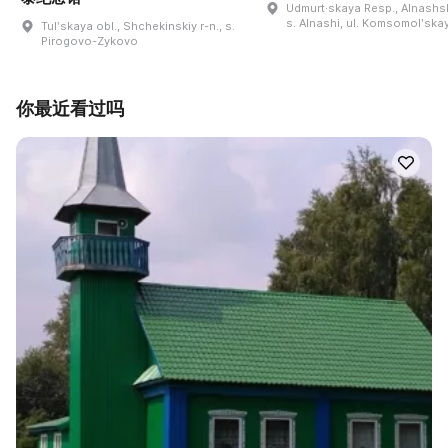
Udmurt·skaya Resp., Alnashski
s. Alnashi, ul. Komsomolʹskay
Tulʹskaya obl., Shchekinskiy r-n., s.
Pirogovo-Zykovo
你最近看过吗