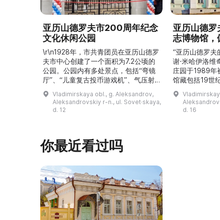
亚历山德罗夫市200周年纪念
亚历山德罗
文化休闲公园
志博物馆，
\r\n1928年，市共青团员在亚历山德罗
“亚历山德罗夫
夫市中心创建了一个面积为7.2公顷的
谢·米哈伊洛维
公园。公园内有多处景点，包括“弯镜
庄园于1989
厅”、“儿童复古投币游戏机”、气压射
馆藏包括19世
击场、“儿童之城”游乐区、户外健身器
初艺术家与工
Vladimirskaya obl., g. Aleksandrov,
Vladimirskay
材“Воркаут”、免费儿童游乐设施、游
于了解亚历山
Aleksandrovskiy r-n., ul. Sovet·skaya,
Aleksandrovs
乐项目“Веломобиль”、充气蹦床“吉
博物馆举办临
d. 12
d. 16
普”。2019年，作为“城市环境塑造”项
提供传统与戏
目的一部分，公园进行了部分整治：新
人和儿童的工
舞台建成，新的观景平台和中央林荫大
夫区的学前和
你最近看过吗
道得到完善，并安装了视 ...
馆课程。 ...