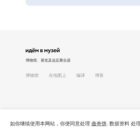
博物馆、展览及远足聚合器
博物馆
在地图上
编译
博客
如你继续使用本网站，你便同意处理
曲奇饼
. 数据资料 
© 2022 - 2026 "我们去博物馆吧"
关于项目
私隐