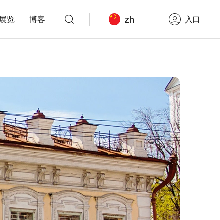
zh
展览
博客
入口