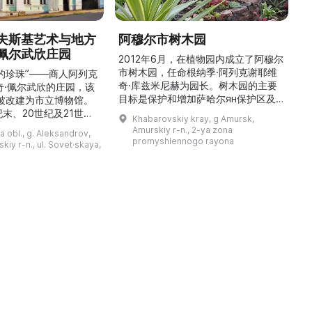
夫斯基艺术与地方
阿穆尔市树木园
佩尔武欣庄园
2012年6月，在植物园内成立了阿穆尔
市树木园，任命根纳季·阿列克谢耶维
的珍珠”——商人阿列克
奇·库兹米尼赫为园长。树木园的主要
世
奇·佩尔武欣的庄园，该
目标是保护和增加萨哈尔ян保护区及
年被改建为市立博物馆。
红豆杉林的植被，并创建远东地区稀有
纪末、20世纪及21世纪
Khabarovskiy kray, g Amursk,
和药用植物及露地栽培植物的种植区。
艺美术大师的作品，有助
Amurskiy r-n., 2-ya zona
a obl., g. Aleksandrov,
树木园尤其以其收集的列入红色名录的
1
德罗夫地区的艺术创作。
promyshlennogo rayona
kiy r-n., ul. Sovet·skaya,
远东植物而自豪（尖叶红豆杉、
建
时展览与常设展览，同时
Microbiota属、萨金特杜松、馨香卫
1
剧化的导览，以及面向成
矛、施里彭巴赫杜鹃）。树木园的设立
后
作坊。还可为亚历山德罗
旨在保护远东珍贵和受保护的植物，开
中小学机构预约外出博物
展科学研究，进行审美 ...