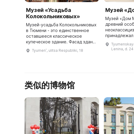
Музей «Усадьба
Музей «Д
Колокольниковых»
Музей «Дом 
древний особ
Музей-усадьба Колокольниковых
неоклассициз
в Тюмени - это единственное
принадлежал
оставшееся классическое
промышленни
купеческое здание. Фасад здания
Tyumenskaya 
чугунолитейн
выполнен в стиле
Lenina, d. 24
Tyumenʹ, ulitsa Respubliki, 18
Он имеет ста
неоклассицизма, барокко и
традиционной тюменской
резьбы. Внутренние и ...
类似的博物馆