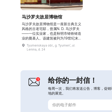
马沙罗夫故居博物馆
马沙罗夫故居博物馆是一座新古典主义
风格的古老宅邸，曾属N. D. 马沙罗夫
——一位实业家，也是秋明市铸铁铸造
业的奠基人。该建筑被列为19世纪末
至20世纪初的建筑文物，外立面和内
Tyumenskaya obl., g. Tyumenʹ, ul.
部装饰保存良好。这里常在温馨的大厅
Lenina, d. 24
举办音乐之夜和临时展览。博物馆还设
有常设展览“家庭相册”，介绍19世纪末
的家庭生活。参观时，游客可以看到那
个时代的日用品，并了解传统秋明家庭
的礼仪与教育规范。...
给你的一封信！
每周一次，我们将发送公告，博客，促销
地的展览。