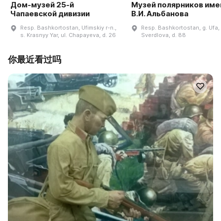
Дом-музей 25-й
Музей полярников име
Чапаевской дивизии
В.И. Альбанова
Resp. Bashkortostan, Ufimskiy r-n.,
Resp. Bashkortostan, g. Ufa, 
s. Krasnyy Yar, ul. Chapayeva, d. 26
Sverdlova, d. 88
你最近看过吗